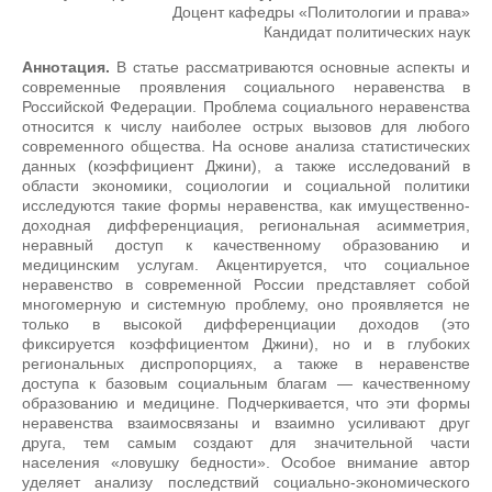
Доцент кафедры «Политологии и права»
Кандидат политических наук
Аннотация.
В статье рассматриваются основные аспекты и
современные проявления социального неравенства в
Российской Федерации. Проблема социального неравенства
относится к числу наиболее острых вызовов для любого
современного общества. На основе анализа статистических
данных (коэффициент Джини), а также исследований в
области экономики, социологии и социальной политики
исследуются такие формы неравенства, как имущественно-
доходная дифференциация, региональная асимметрия,
неравный доступ к качественному образованию и
медицинским услугам. Акцентируется, что социальное
неравенство в современной России представляет собой
многомерную и системную проблему, оно проявляется не
только в высокой дифференциации доходов (это
фиксируется коэффициентом Джини), но и в глубоких
региональных диспропорциях, а также в неравенстве
доступа к базовым социальным благам — качественному
образованию и медицине. Подчеркивается, что эти формы
неравенства взаимосвязаны и взаимно усиливают друг
друга, тем самым создают для значительной части
населения «ловушку бедности». Особое внимание автор
уделяет анализу последствий социально-экономического