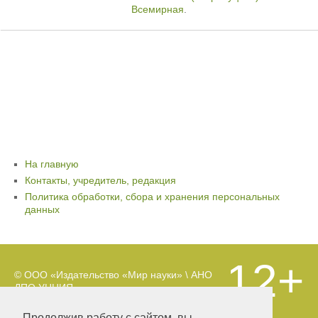
Всемирная
.
На главную
Контакты, учредитель, редакция
Политика обработки, сбора и хранения персональных
данных
12+
© ООО «Издательство «Мир науки» \ АНО
ДПО УНЦИЯ.
Материалы, размещенные на сайте,
охраняются Законом о защите авторских
Продолжив работу с сайтом, вы