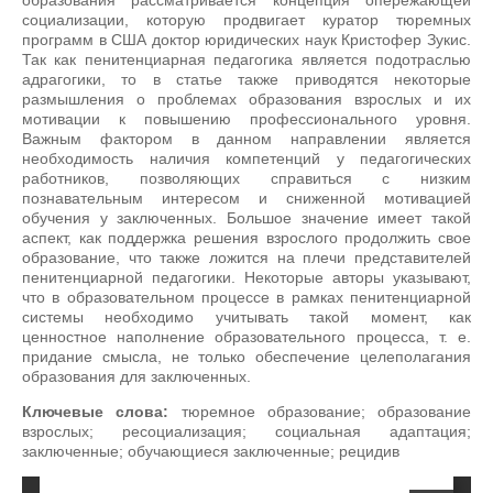
образования рассматривается концепция опережающей
социализации, которую продвигает куратор тюремных
программ в США доктор юридических наук Кристофер Зукис.
Так как пенитенциарная педагогика является подотраслью
адрагогики, то в статье также приводятся некоторые
размышления о проблемах образования взрослых и их
мотивации к повышению профессионального уровня.
Важным фактором в данном направлении является
необходимость наличия компетенций у педагогических
работников, позволяющих справиться с низким
познавательным интересом и сниженной мотивацией
обучения у заключенных. Большое значение имеет такой
аспект, как поддержка решения взрослого продолжить свое
образование, что также ложится на плечи представителей
пенитенциарной педагогики. Некоторые авторы указывают,
что в образовательном процессе в рамках пенитенциарной
системы необходимо учитывать такой момент, как
ценностное наполнение образовательного процесса, т. е.
придание смысла, не только обеспечение целеполагания
образования для заключенных.
Ключевые слова:
тюремное образование; образование
взрослых; ресоциализация; социальная адаптация;
заключенные; обучающиеся заключенные; рецидив