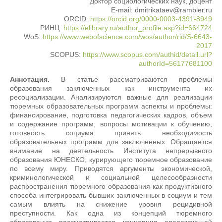
Доктор социологических наук, доцент
E-mail: dmitrikataev@rambler.ru
ORCID:
https://orcid.org/0000-0003-4391-8949
РИНЦ:
https://elibrary.ru/author_profile.asp?id=664724
WoS:
https://www.webofscience.com/wos/author/rid/S-6643-
2017
SCOPUS:
https://www.scopus.com/authid/detail.url?
authorId=56177681100
Аннотация.
В статье рассматриваются проблемы
образования заключенных как инструмента их
ресоциализации. Анализируются важные для реализации
тюремных образовательных программ аспекты и проблемы:
финансирование, подготовка педагогических кадров, объем
и содержание программ, вопросы мотивации к обучению,
готовность социума принять необходимость
образовательных программ для заключенных. Обращается
внимание на деятельность Института непрерывного
образования ЮНЕСКО, курирующего тюремное образование
по всему миру. Приводятся аргументы экономической,
криминологической и социальной целесообразности
распространения тюремного образования как продуктивного
способа интегрировать бывших заключенных в социум и тем
самым влиять на снижение уровня рецидивной
преступности. Как одна из концепций тюремного