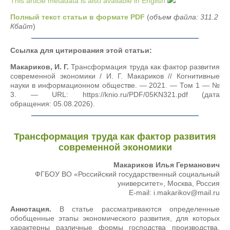
This article metadata is also available in English
Полный текст статьи в формате PDF
(
объем файла: 311.2
Кбайт
)
Ссылка для цитирования этой статьи:
Макариков, И. Г.
Трансформация труда как фактор развития
современной экономики / И. Г. Макариков // Когнитивные
науки в информационном обществе. — 2021. — Том 1 — №
3. — URL: https://knio.ru/PDF/05KN321.pdf (дата
обращения: 05.08.2026).
Трансформация труда как фактор развития
современной экономики
Макариков Илья Германович
ФГБОУ ВО «Российский государственный социальный
университет», Москва, Россия
E-mail: i.makarikov@mail.ru
Аннотация.
В статье рассматриваются определенные
обобщенные этапы экономического развития, для которых
характерны различные формы господства производства,