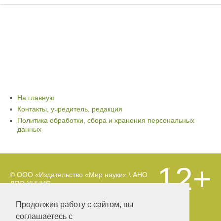
На главную
Контакты, учредитель, редакция
Политика обработки, сбора и хранения персональных
данных
12+
© ООО «Издательство «Мир науки» \ АНО
ДПО УНЦИЯ.
Материалы, размещенные на сайте,
охраняются Законом о защите авторских
Продолжив работу с сайтом, вы
прав. Публикация любых материалов
соглашаетесь с
этого сайта запрещена без