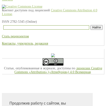
Контент доступен под лицензией
Creative Commons Attribution 4.0
License
.
ISSN 2782-5345 (Online)
Стать рецензентом
Контакты, учредитель, редакция
Статьи, опубликованные в журнале, доступны по
лицензии Creative
Commons «Attribution» («Атрибуция») 4.0 Всемирная
.
На главную
Продолжив работу с сайтом, вы