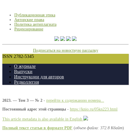
Публикационная этика
Авторские права
Политика антиплагиата
Рецензирование
Подписаться на новостную рассылку
ISSN 2782-5345
О журнале
Выпуски
Инструкции для авторов
Редколлегия
2023. — Том 3 — № 2
-
перейти к содержанию номера...
Постоянный адрес этой страницы
-
https://knio.ru/05kn223.html
This article metadata is also available in English
Полный текст статьи в формате PDF
(
объем файла: 372.8 Кбайт
)