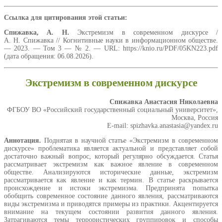
Ссылка для цитирования этой статьи:
Спижавка, А. Н.
Экстремизм в современном дискурсе /
А. Н. Спижавка // Когнитивные науки в информационном обществе.
— 2023. — Том 3 — № 2. — URL: https://knio.ru/PDF/05KN223.pdf
(дата обращения: 06.08.2026).
Экстремизм в современном дискурсе
Спижавка Анастасия Николаевна
ФГБОУ ВО «Российский государственный социальный университет»,
Москва, Россия
E-mail: spizhavka.anastasia@yandex.ru
Аннотация.
Поднятая в научной статье «Экстремизм в современном
дискурсе» проблематика является актуальной и представляет собой
достаточно важный вопрос, который регулярно обсуждается. Статья
рассматривает экстремизм как важное явление в современном
обществе. Анализируются исторические данные, экстремизм
рассматривается как явление и как термин. В статье раскрывается
происхождение и истоки экстремизма. Предпринята попытка
обобщить современное состояние данного явления, рассматриваются
виды экстремизма и приводятся примеры из практики. Акцентируется
внимание на текущем состоянии развития данного явления.
Затрагиваются темы террористических группировок и способы