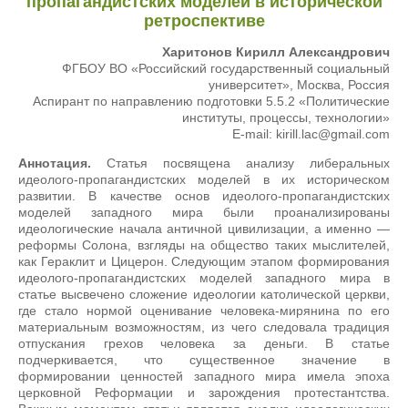
пропагандистских моделей в исторической
ретроспективе
Харитонов Кирилл Александрович
ФГБОУ ВО «Российский государственный социальный
университет», Москва, Россия
Аспирант по направлению подготовки 5.5.2 «Политические
институты, процессы, технологии»
E-mail: kirill.lac@gmail.com
Аннотация.
Статья посвящена анализу либеральных
идеолого-пропагандистских моделей в их историческом
развитии. В качестве основ идеолого-пропагандистских
моделей западного мира были проанализированы
идеологические начала античной цивилизации, а именно —
реформы Солона, взгляды на общество таких мыслителей,
как Гераклит и Цицерон. Следующим этапом формирования
идеолого-пропагандистских моделей западного мира в
статье высвечено сложение идеологии католической церкви,
где стало нормой оценивание человека-мирянина по его
материальным возможностям, из чего следовала традиция
отпускания грехов человека за деньги. В статье
подчеркивается, что существенное значение в
формировании ценностей западного мира имела эпоха
церковной Реформации и зарождения протестантства.