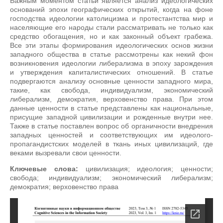
Важным моментом статьи является анализ идеологических
оснований эпохи географических открытий, когда на фоне
господства идеологии католицизма и протестантства мир и
населяющие его народы стали рассматривать не только как
средство обогащения, но и как законный объект грабежа.
Все эти этапы формирования идеологических основ жизни
западного общества в статье рассмотрены как некий фон
возникновения идеологии либерализма в эпоху зарождения
и утверждения капиталистических отношений. В статье
подвергаются анализу основные ценности западного мира,
такие, как свобода, индивидуализм, экономический
либерализм, демократия, верховенство права. При этом
данные ценности в статье представлены как национальные,
присущие западной цивилизации и рожденные внутри нее.
Также в статье поставлен вопрос об органичности внедрения
западных ценностей и соответствующих им идеолого-
пропагандистских моделей в ткань иных цивилизаций, где
веками вызревали свои ценности.
Ключевые слова:
цивилизация; идеология; ценности;
свобода; индивидуализм; экономический либерализм;
демократия; верховенство права