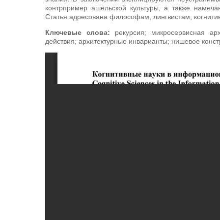
контрпример ашельской культуры, а также намеча
Статья адресована философам, лингвистам, когнити
Ключевые слова:
рекурсия; микросервисная арх
действия; архитектурные инварианты; нишевое конс