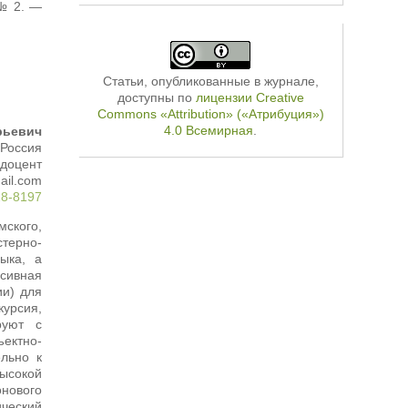
 № 2. —
Статьи, опубликованные в журнале,
доступны по
лицензии Creative
Commons «Attribution» («Атрибуция»)
4.0 Всемирная
.
рьевич
 Россия
 доцент
ail.com
28-8197
ского,
терно-
ыка, а
рсивная
ии) для
курсия,
руют с
ектно-
льно к
высокой
онового
ический