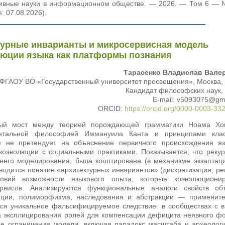
нитивные науки в информационном обществе. — 2026. — Том 6 —
: 07.08.2026).
ктурные инварианты и микросервисная модель
юции языка как платформы познания
Тарасенко Владислав Вале
ФГАОУ ВО «Государственный университет просвещения», Москва,
Кандидат философских наук,
E-mail: v5093075@gm
ORCID:
https://orcid.org/0000-0003-33
ный мост между теорией порождающей грамматики Ноама Хом
ентальной философией Иммануила Канта и принципами клас
е не претендует на объяснение первичного происхождения яз
коэволюции с социальными практиками. Показывается, что реку
ннего моделирования, была кооптирована (в механизме экзаптац
одится понятие «архитектурных инвариантов» (дискретизация, ре
ловий возможности языкового опыта, которые коэволюциони
рвисов. Анализируются функциональные аналоги свойств объ
яции, полиморфизма, наследования и абстракции — примените
ся уникальное фальсифицируемое следствие: в сообществах с 
ва эксплицирования ролей для компенсации дефицита неявного ф
ые ограничения модели, включая парадокс масштаба и археолог