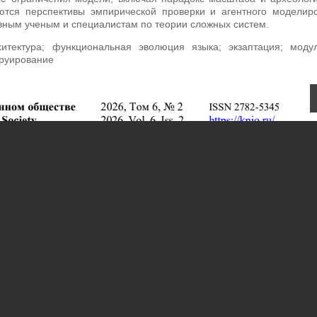
ются перспективы эмпирической проверки и агентного моделир
вным ученым и специалистам по теории сложных систем.
итектура; функциональная эволюция языка; экзаптация; модул
труирование