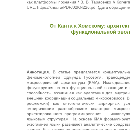
как платформы познания / В. В. Тарасенко // Ког
URL: https://knio.ru/PDF/02KN226.pdf (дата обращения
От Канта к Хомскому: архите
функциональной эвол
Аннотация.
В статье предлагается концептуаль
феноменологией Эдмунда Гуссерля, трансценд
микросервисной архитектуры (КМА). Исследовани
фокусируется на его функциональной эволюции и 
способность, возникшая как адаптация для внутре
внешней координации социальных микросервисов. Вв
рефлексия) как онтогенетически априорных ус
эмпирическим разнообразием кластеров микросе
ориентированного программирования — инкапсул
языковым структурам. На основе КМА формулирует
экзогамией языки развивают аналитические средст
знания. В заключении эксплицируются неустраним