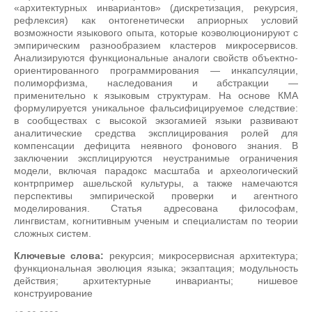
«архитектурных инвариантов» (дискретизация, рекурсия,
рефлексия) как онтогенетически априорных условий
возможности языкового опыта, которые коэволюционируют с
эмпирическим разнообразием кластеров микросервисов.
Анализируются функциональные аналоги свойств объектно-
ориентированного программирования — инкапсуляции,
полиморфизма, наследования и абстракции —
применительно к языковым структурам. На основе КМА
формулируется уникальное фальсифицируемое следствие:
в сообществах с высокой экзогамией языки развивают
аналитические средства эксплицирования ролей для
компенсации дефицита неявного фонового знания. В
заключении эксплицируются неустранимые ограничения
модели, включая парадокс масштаба и археологический
контрпример ашельской культуры, а также намечаются
перспективы эмпирической проверки и агентного
моделирования. Статья адресована философам,
лингвистам, когнитивным ученым и специалистам по теории
сложных систем.
Ключевые слова:
рекурсия; микросервисная архитектура;
функциональная эволюция языка; экзаптация; модульность
действия; архитектурные инварианты; нишевое
конструирование