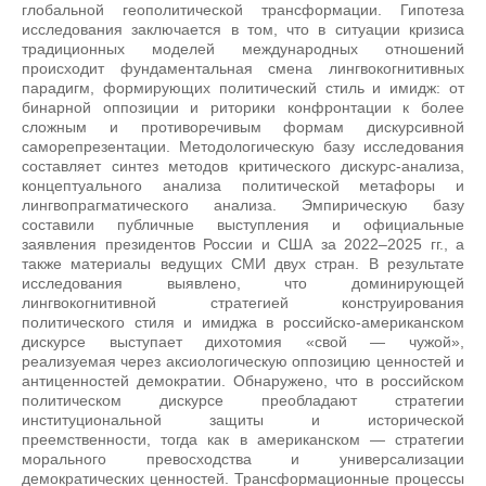
глобальной геополитической трансформации. Гипотеза
исследования заключается в том, что в ситуации кризиса
традиционных моделей международных отношений
происходит фундаментальная смена лингвокогнитивных
парадигм, формирующих политический стиль и имидж: от
бинарной оппозиции и риторики конфронтации к более
сложным и противоречивым формам дискурсивной
саморепрезентации. Методологическую базу исследования
составляет синтез методов критического дискурс-анализа,
концептуального анализа политической метафоры и
лингвопрагматического анализа. Эмпирическую базу
составили публичные выступления и официальные
заявления президентов России и США за 2022–2025 гг., а
также материалы ведущих СМИ двух стран. В результате
исследования выявлено, что доминирующей
лингвокогнитивной стратегией конструирования
политического стиля и имиджа в российско-американском
дискурсе выступает дихотомия «свой — чужой»,
реализуемая через аксиологическую оппозицию ценностей и
антиценностей демократии. Обнаружено, что в российском
политическом дискурсе преобладают стратегии
институциональной защиты и исторической
преемственности, тогда как в американском — стратегии
морального превосходства и универсализации
демократических ценностей. Трансформационные процессы