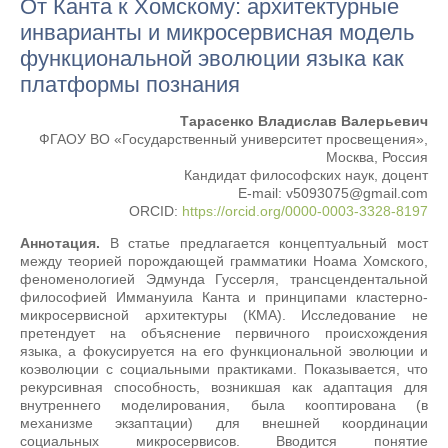
От Канта к Хомскому: архитектурные
инварианты и микросервисная модель
функциональной эволюции языка как
платформы познания
Тарасенко Владислав Валерьевич
ФГАОУ ВО «Государственный университет просвещения»,
Москва, Россия
Кандидат философских наук, доцент
E-mail: v5093075@gmail.com
ORCID:
https://orcid.org/0000-0003-3328-8197
Аннотация.
В статье предлагается концептуальный мост
между теорией порождающей грамматики Ноама Хомского,
феноменологией Эдмунда Гуссерля, трансцендентальной
философией Иммануила Канта и принципами кластерно-
микросервисной архитектуры (КМА). Исследование не
претендует на объяснение первичного происхождения
языка, а фокусируется на его функциональной эволюции и
коэволюции с социальными практиками. Показывается, что
рекурсивная способность, возникшая как адаптация для
внутреннего моделирования, была кооптирована (в
механизме экзаптации) для внешней координации
социальных микросервисов. Вводится понятие